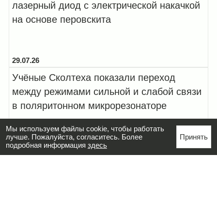
лазерный диод с электрической накачкой
на основе перовскита
29.07.26
Учёные Сколтеха показали переход
между режимами сильной и слабой связи
в поляритонном микрорезонаторе
Мы используем файлы cookie, чтобы работать
лучше. Пожалуйста, согласитесь. Более
Принять
подробная информация
здесь
28.07.26
Попечительский совет Сколтеха
рассмотрел итоги первых 100 дней
работы ректора и приоритеты реализации
Стратегии 2030