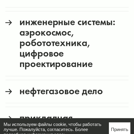
инженерные системы:
аэрокосмос,
робототехника,
цифровое
проектирование
нефтегазовое дело
прикладная
вычислительная
Мы используем файлы cookie, чтобы работать
лучше. Пожалуйста, согласитесь. Более
Принять