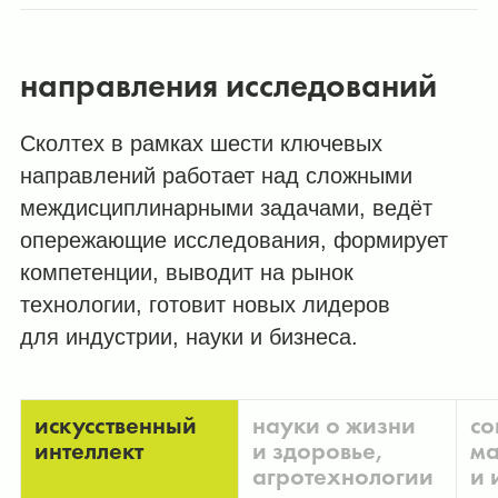
направления исследований
Сколтех в рамках шести ключевых
направлений работает над сложными
междисциплинарными задачами, ведёт
опережающие исследования, формирует
компетенции, выводит на рынок
технологии, готовит новых лидеров
для индустрии, науки и бизнеса.
искусственный
науки о жизни
со
интеллект
и здоровье,
ма
агротехнологии
и 