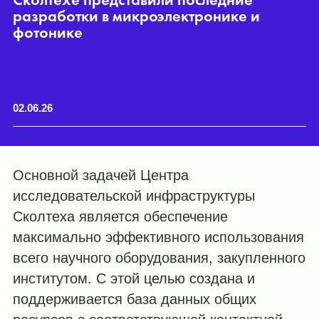
разработки в микроэлектронике и
ч
фотонике
«
02.06.26
28
Основной задачей Центра
исследовательской инфраструктуры
Сколтеха является обеспечение
максимально эффективного использования
всего научного оборудования, закупленного
институтом. С этой целью создана и
поддерживается база данных общих